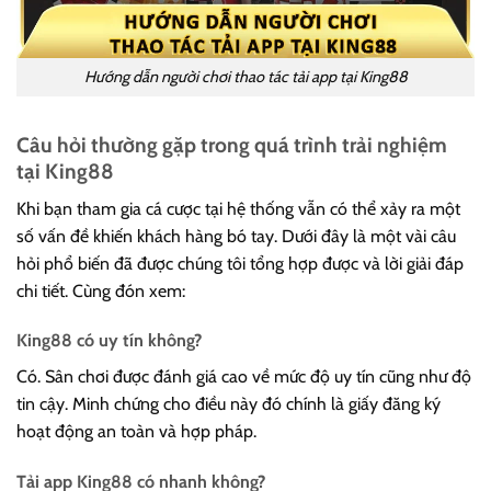
Hướng dẫn người chơi thao tác tải app tại King88
Câu hỏi thường gặp trong quá trình trải nghiệm
tại King88
Khi bạn tham gia cá cược tại hệ thống vẫn có thể xảy ra một
số vấn đề khiến khách hàng bó tay. Dưới đây là một vài câu
hỏi phổ biến đã được chúng tôi tổng hợp được và lời giải đáp
chi tiết. Cùng đón xem:
King88 có uy tín không?
Có. Sân chơi được đánh giá cao về mức độ uy tín cũng như độ
tin cậy. Minh chứng cho điều này đó chính là giấy đăng ký
hoạt động an toàn và hợp pháp.
Tải app King88 có nhanh không?