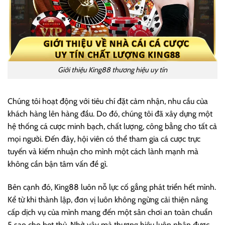
Giới thiệu King88 thương hiệu uy tín
Chúng tôi hoạt động với tiêu chí đặt cảm nhận, nhu cầu của
khách hàng lên hàng đầu. Do đó, chúng tôi đã xây dựng một
hệ thống cá cược minh bạch, chất lượng, công bằng cho tất cả
mọi người. Đến đây, hội viên có thể tham gia cá cược trực
tuyến và kiếm nhuận cho mình một cách lành mạnh mà
không cần bận tâm vấn đề gì.
Bên cạnh đó, King88 luôn nỗ lực cố gắng phát triển hết mình.
Kể từ khi thành lập, đơn vị luôn không ngừng cải thiện nâng
cấp dịch vụ của mình mang đến một sân chơi an toàn chuẩn
5 sao cho bet thủ. Nhờ vậy mà thương hiệu luôn nhận được