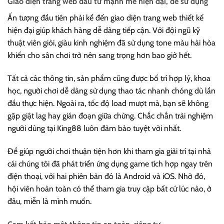
Giao diện trang web đầu tư mạnh mẽ hiện đại, dễ sử dụng
Ấn tượng đầu tiên phải kể đến giao diện trang web thiết kế
hiện đại giúp khách hàng dễ dàng tiếp cận. Với đội ngũ kỹ
thuật viên giỏi, giàu kinh nghiệm đã sử dụng tone màu hài hòa
khiến cho sân chơi trở nên sang trọng hơn bao giờ hết.
Tất cả các thông tin, sản phẩm cũng được bố trí hợp lý, khoa
học, người chơi dễ dàng sử dụng thao tác nhanh chóng dù lần
đầu thực hiện. Ngoài ra, tốc độ load mượt mà, bạn sẽ không
gặp giật lag hay gián đoạn giữa chừng. Chắc chắn trải nghiệm
người dùng tại King88 luôn đảm bảo tuyệt vời nhất.
Để giúp người chơi thuận tiện hơn khi tham gia giải trí tại nhà
cái chúng tôi đã phát triển ứng dụng game tích hợp ngay trên
điện thoại, với hai phiên bản đó là Android và iOS. Nhờ đó,
hội viên hoàn toàn có thể tham gia truy cập bất cứ lúc nào, ở
đâu, miễn là mình muốn.