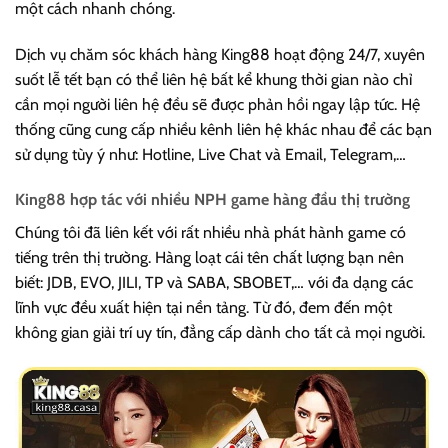
một cách nhanh chóng.
Dịch vụ chăm sóc khách hàng King88 hoạt động 24/7, xuyên
suốt lễ tết bạn có thể liên hệ bất kể khung thời gian nào chỉ
cần mọi người liên hệ đều sẽ được phản hồi ngay lập tức. Hệ
thống cũng cung cấp nhiều kênh liên hệ khác nhau để các bạn
sử dụng tùy ý như: Hotline, Live Chat và Email, Telegram,…
King88 hợp tác với nhiều NPH game hàng đầu thị trường
Chúng tôi đã liên kết với rất nhiều nhà phát hành game có
tiếng trên thị trường. Hàng loạt cái tên chất lượng bạn nên
biết: JDB, EVO, JILI, TP và SABA, SBOBET,… với đa dạng các
lĩnh vực đều xuất hiện tại nền tảng. Từ đó, đem đến một
không gian giải trí uy tín, đẳng cấp dành cho tất cả mọi người.