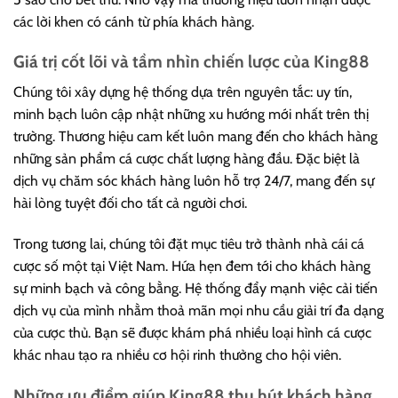
các lời khen có cánh từ phía khách hàng.
Giá trị cốt lõi và tầm nhìn chiến lược của King88
Chúng tôi xây dựng hệ thống dựa trên nguyên tắc: uy tín,
minh bạch luôn cập nhật những xu hướng mới nhất trên thị
trường. Thương hiệu cam kết luôn mang đến cho khách hàng
những sản phẩm cá cược chất lượng hàng đầu. Đặc biệt là
dịch vụ chăm sóc khách hàng luôn hỗ trợ 24/7, mang đến sự
hài lòng tuyệt đối cho tất cả người chơi.
Trong tương lai, chúng tôi đặt mục tiêu trở thành nhà cái cá
cược số một tại Việt Nam. Hứa hẹn đem tới cho khách hàng
sự minh bạch và công bằng. Hệ thống đẩy mạnh việc cải tiến
dịch vụ của mình nhằm thoả mãn mọi nhu cầu giải trí đa dạng
của cược thủ. Bạn sẽ được khám phá nhiều loại hình cá cược
khác nhau tạo ra nhiều cơ hội rinh thưởng cho hội viên.
Những ưu điểm giúp King88 thu hút khách hàng