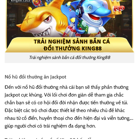
Trải nghiệm sảnh bắn cá đổi thưởng King88
Nổ hũ đổi thưởng ăn Jackpot
Đến với nổ hũ đổi thưởng nhà cái bạn sẽ thấy phần thưởng
Jackpot cực khủng. Với lối chơi đơn giản dễ tham gia chắc
chắn bạn sẽ có cơ hội đổi đời nhận được tiền thưởng về túi.
Đặc biệt các trò chơi được thiết kế theo nhiều chủ đề khác
nhau từ cổ điển, huyền thoại cho đến hiện đại và viễn tưởng,…
giúp người chơi có trải nghiệm đa dạng hơn.