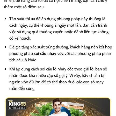
nhiên, để nâng cao tối đa cơ hội chiến thắng, bạn cần chú ý
thêm một số điểm sau:
Tần suất tối ưu để áp dụng phương pháp này thường là
cách ngày, cụ thể khoảng 2 ngày một lần. Bạn cần tránh
việc sử dụng quá thường xuyên hoặc đánh liên tục không
có kế hoạch.
Để gia tăng xác suất trúng thưởng, khách hàng nên kết hợp
phương pháp
soi cầu nhảy cóc
với các phương pháp phân
tích cầu lô khác.
Khi áp dụng cách soi cầu lô nhảy cóc theo giải lô, bạn sẽ
nhận được khá nhiều cặp số gợi ý. Vì vậy, hãy chuẩn bị
nguồn vốn đủ lớn để có thể theo đuổi các con số may
mắn đến cùng.