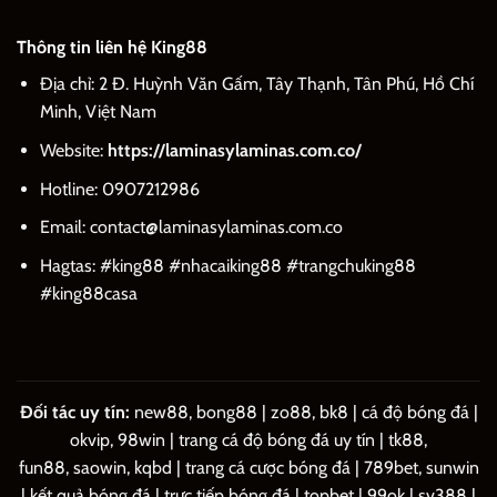
Thông tin liên hệ King88
Địa chỉ: 2 Đ. Huỳnh Văn Gấm, Tây Thạnh, Tân Phú, Hồ Chí
Minh, Việt Nam
Website:
https://laminasylaminas.com.co/
Hotline: 0907212986
Email:
contact@laminasylaminas.com.co
Hagtas: #king88 #nhacaiking88 #trangchuking88
#king88casa
Đối tác uy tín:
new88
,
bong88
|
zo88
,
bk8
|
cá độ bóng đá
|
okvip
,
98win
|
trang cá độ bóng đá uy tín
|
tk88
,
fun88
,
saowin
,
kqbd
|
trang cá cược bóng đá
|
789bet
,
sunwin
|
kết quả bóng đá
|
trực tiếp bóng đá
|
topbet
|
99ok
|
sv388
|