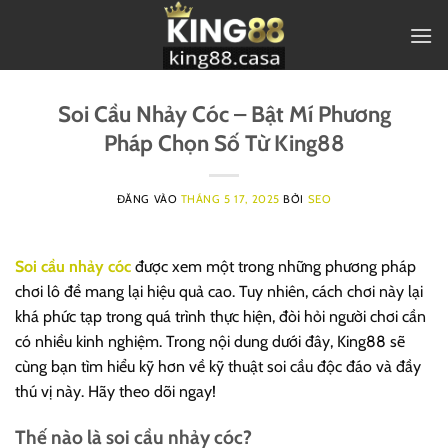
Bỏ
qua
nội
dung
Soi Cầu Nhảy Cóc – Bật Mí Phương
Pháp Chọn Số Từ King88
ĐĂNG VÀO
THÁNG 5 17, 2025
BỞI
SEO
Soi cầu nhảy cóc
được xem một trong những phương pháp
chơi lô đề mang lại hiệu quả cao. Tuy nhiên, cách chơi này lại
khá phức tạp trong quá trình thực hiện, đòi hỏi người chơi cần
có nhiều kinh nghiệm. Trong nội dung dưới đây, King88 sẽ
cùng bạn tìm hiểu kỹ hơn về kỹ thuật soi cầu độc đáo và đầy
thú vị này. Hãy theo dõi ngay!
Thế nào là soi cầu nhảy cóc?