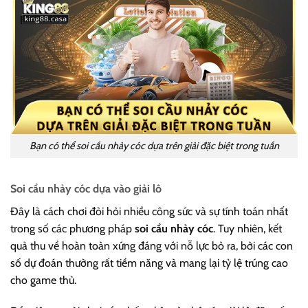
Bạn có thể soi cầu nhảy cóc dựa trên giải đặc biệt trong tuần
Soi cầu nhảy cóc dựa vào giải lô
Đây là cách chơi đòi hỏi nhiều công sức và sự tính toán nhất
trong số các phương pháp
soi cầu nhảy cóc
. Tuy nhiên, kết
quả thu về hoàn toàn xứng đáng với nỗ lực bỏ ra, bởi các con
số dự đoán thường rất tiềm năng và mang lại tỷ lệ trúng cao
cho game thủ.